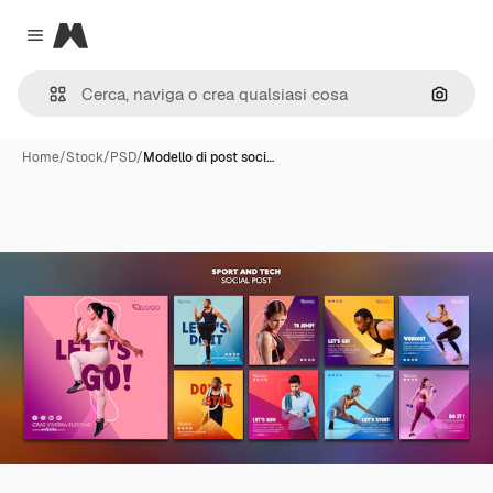
Magnific
Close menu
Cerca 
Home
/
Stock
/
PSD
/
Modello di post soci…