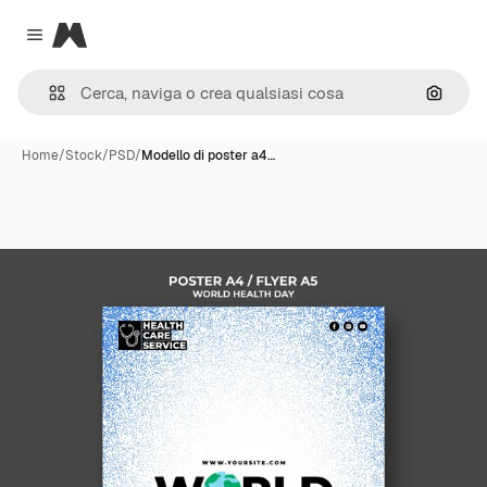
Magnific
Close menu
Cerca 
Home
/
Stock
/
PSD
/
Modello di poster a4…