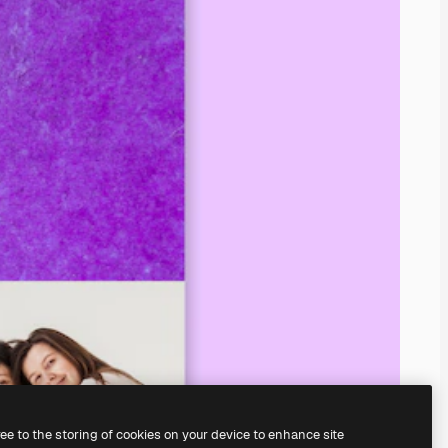
ree to the storing of cookies on your device to enhance site