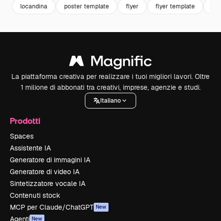
locandina
poster template
flyer
flyer template
mo
La piattaforma creativa per realizzare i tuoi migliori lavori. Oltre
1 milione di abbonati tra creativi, imprese, agenzie e studi.
Italiano
Prodotti
Spaces
Assistente IA
Generatore di immagini IA
Generatore di video IA
Sintetizzatore vocale IA
Contenuti stock
MCP per Claude/ChatGPT
New
Agenti
New