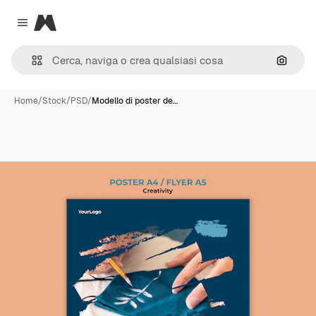
Magnific
Close menu
Cerca 
Home
/
Stock
/
PSD
/
Modello di poster de…