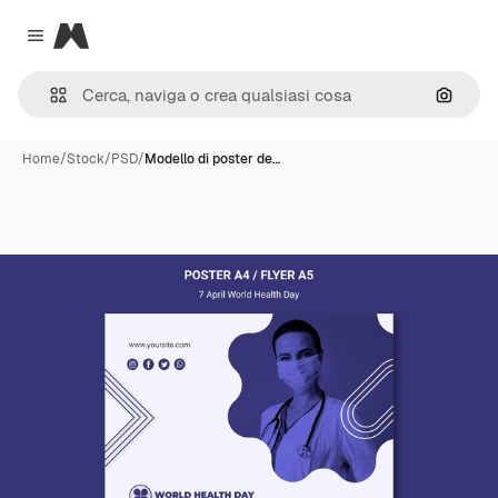
Magnific
Close menu
Cerca 
Home
/
Stock
/
PSD
/
Modello di poster de…