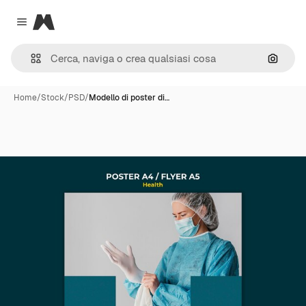
Magnific
Close menu
Cerca 
Home
/
Stock
/
PSD
/
Modello di poster di…