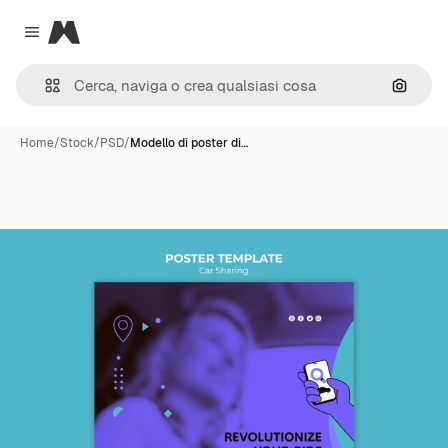
Magnific
Close menu
Cerca 
Home
/
Stock
/
PSD
/
Modello di poster di…