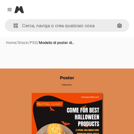
Magnific
Close menu
Cerca 
Home
/
Stock
/
PSD
/
Modello di poster di…