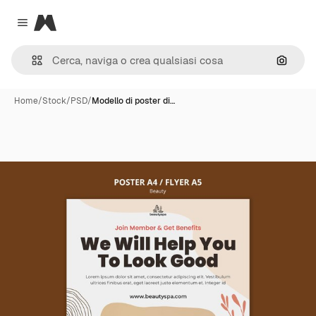
Magnific
Close menu
Cerca 
Home
/
Stock
/
PSD
/
Modello di poster di…