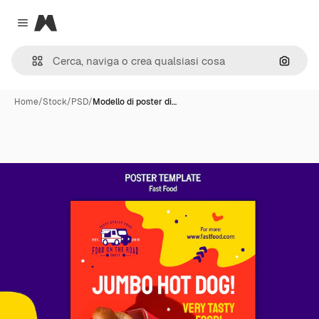
Magnific
Close menu
Cerca 
Home
/
Stock
/
PSD
/
Modello di poster di…