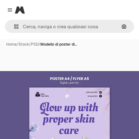
Magnific
Close menu
Cerca 
Home
/
Stock
/
PSD
/
Modello di poster di…