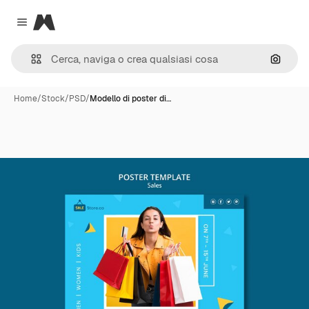
Magnific
Close menu
Cerca 
Home
/
Stock
/
PSD
/
Modello di poster di…