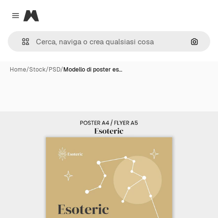
Magnific
Close menu
Cerca 
Home
/
Stock
/
PSD
/
Modello di poster es…