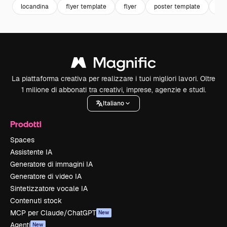
locandina
flyer template
flyer
poster template
bus
La piattaforma creativa per realizzare i tuoi migliori lavori. Oltre
1 milione di abbonati tra creativi, imprese, agenzie e studi.
Italiano
Prodotti
Spaces
Assistente IA
Generatore di immagini IA
Generatore di video IA
Sintetizzatore vocale IA
Contenuti stock
MCP per Claude/ChatGPT
New
Agenti
New