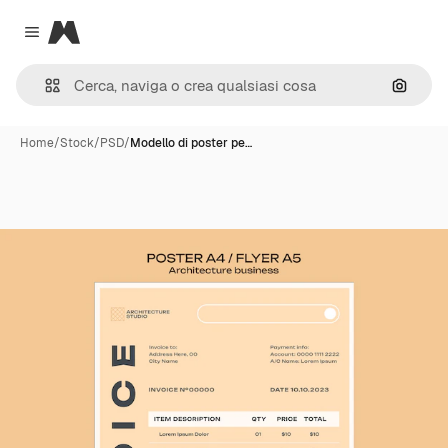
Magnific
Close menu
Cerca 
Home
/
Stock
/
PSD
/
Modello di poster pe…