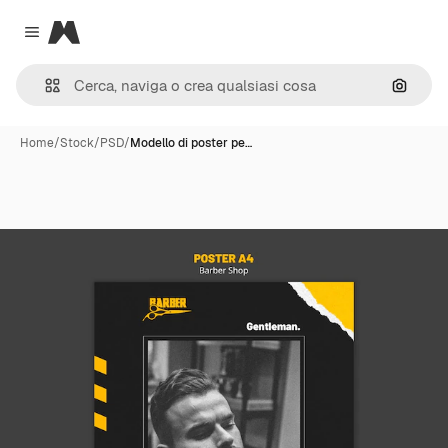
Magnific
Close menu
Cerca 
Home
/
Stock
/
PSD
/
Modello di poster pe…