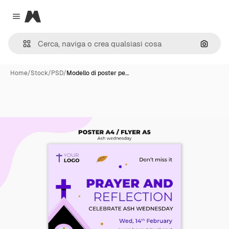
Magnific
Close menu
Cerca 
Home
/
Stock
/
PSD
/
Modello di poster pe…