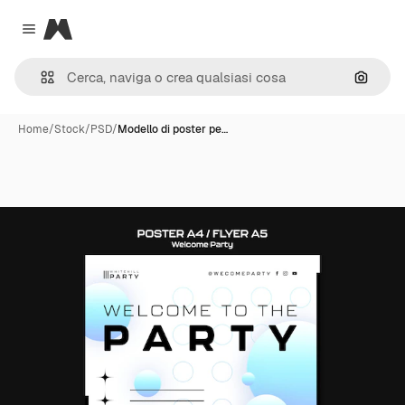
Magnific
Close menu
Cerca 
Home
/
Stock
/
PSD
/
Modello di poster pe…