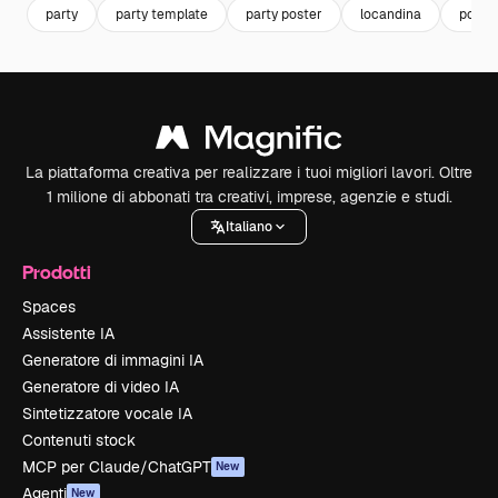
party
party template
party poster
locandina
poste
La piattaforma creativa per realizzare i tuoi migliori lavori. Oltre
1 milione di abbonati tra creativi, imprese, agenzie e studi.
Italiano
Prodotti
Spaces
Assistente IA
Generatore di immagini IA
Generatore di video IA
Sintetizzatore vocale IA
Contenuti stock
MCP per Claude/ChatGPT
New
Agenti
New