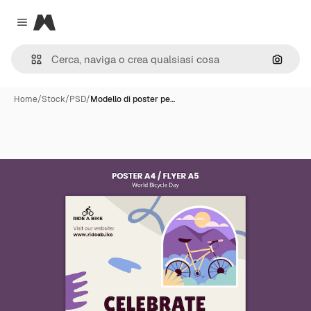
Magnific
Close menu
Cerca 
Home
/
Stock
/
PSD
/
Modello di poster pe…