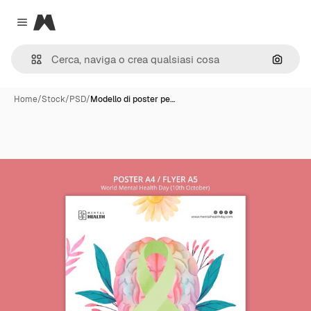
Magnific
Close menu
Cerca 
Home
/
Stock
/
PSD
/
Modello di poster pe…