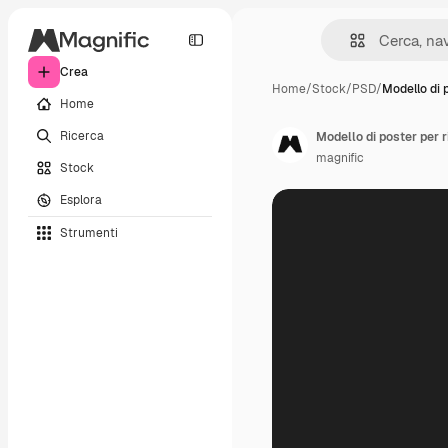
Crea
Home
/
Stock
/
PSD
/
Modello di 
Home
Ricerca
Modello di poster per 
magnific
Stock
Esplora
Strumenti