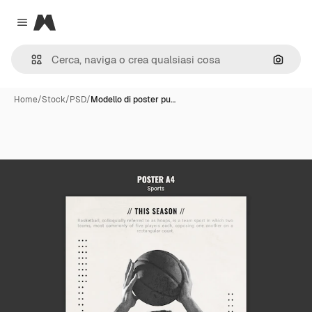
Magnific
Close menu
Cerca 
Home
/
Stock
/
PSD
/
Modello di poster pu…