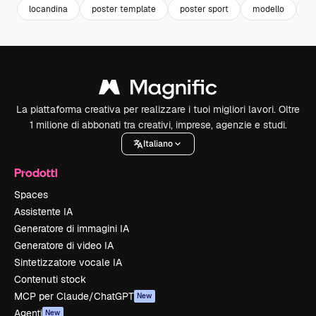
locandina
poster template
poster sport
modello
at
La piattaforma creativa per realizzare i tuoi migliori lavori. Oltre
1 milione di abbonati tra creativi, imprese, agenzie e studi.
Italiano
Prodotti
Spaces
Assistente IA
Generatore di immagini IA
Generatore di video IA
Sintetizzatore vocale IA
Contenuti stock
MCP per Claude/ChatGPT
New
Agenti
New