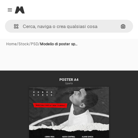
Magnific
Close menu
Cerca 
Home
/
Stock
/
PSD
/
Modello di poster sp…