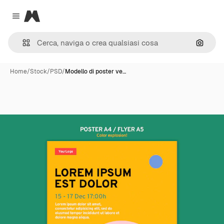
Magnific
Close menu
Cerca 
Home
/
Stock
/
PSD
/
Modello di poster ve…