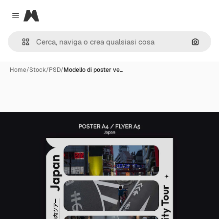
Magnific
Close menu
Cerca 
Home
/
Stock
/
PSD
/
Modello di poster ve…