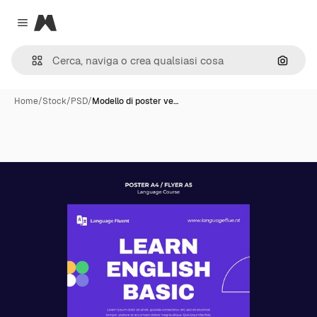
Magnific
Close menu
Cerca 
Home
/
Stock
/
PSD
/
Modello di poster ve…