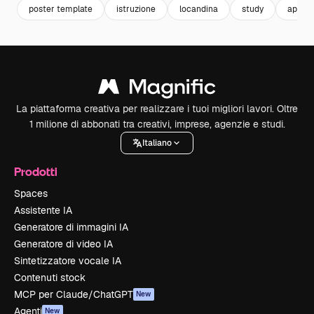
poster template
istruzione
locandina
study
appre
La piattaforma creativa per realizzare i tuoi migliori lavori. Oltre
1 milione di abbonati tra creativi, imprese, agenzie e studi.
Italiano
Prodotti
Spaces
Assistente IA
Generatore di immagini IA
Generatore di video IA
Sintetizzatore vocale IA
Contenuti stock
MCP per Claude/ChatGPT
New
Agenti
New