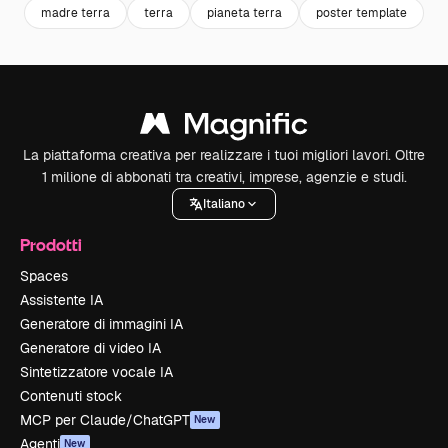
madre terra
terra
pianeta terra
poster template
l
La piattaforma creativa per realizzare i tuoi migliori lavori. Oltre
1 milione di abbonati tra creativi, imprese, agenzie e studi.
Italiano
Prodotti
Spaces
Assistente IA
Generatore di immagini IA
Generatore di video IA
Sintetizzatore vocale IA
Contenuti stock
MCP per Claude/ChatGPT
New
Agenti
New