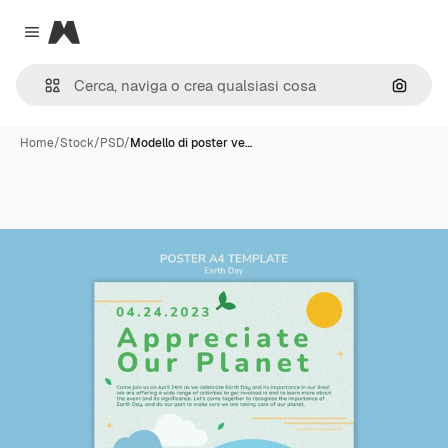
Magnific
Close menu
Cerca 
Home
/
Stock
/
PSD
/
Modello di poster ve…