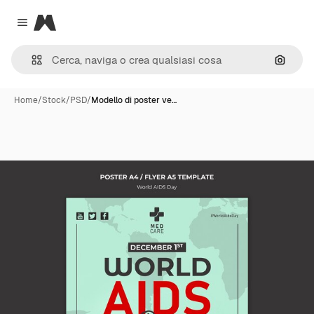
Magnific
Close menu
Cerca 
Home
/
Stock
/
PSD
/
Modello di poster ve…