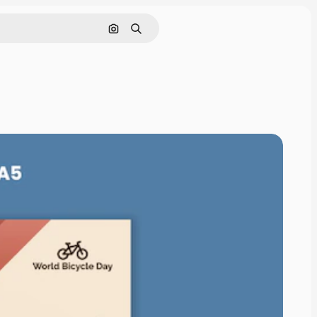
Cerca per immagine
Ricerca