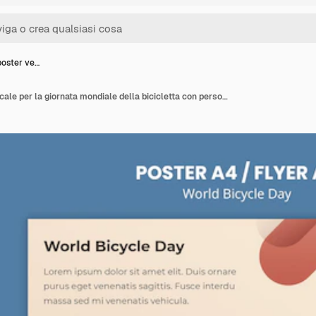
poster ve…
Modello di poster verticale per la giornata mondiale della bicicletta con persona che usa la bici