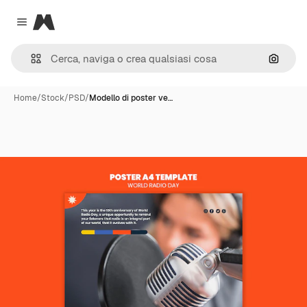
Magnific
Close menu
Cerca 
Home
/
Stock
/
PSD
/
Modello di poster ve…