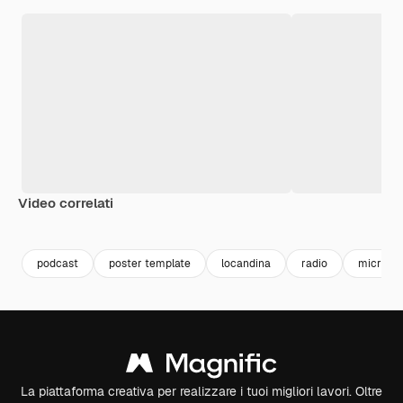
Video correlati
Premium
Premium
Premium
Premium
podcast
poster template
locandina
radio
microfo
La piattaforma creativa per realizzare i tuoi migliori lavori. Oltre