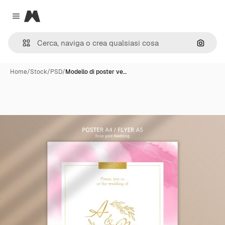
Magnific
Close menu
Cerca 
Home
/
Stock
/
PSD
/
Modello di poster ve…