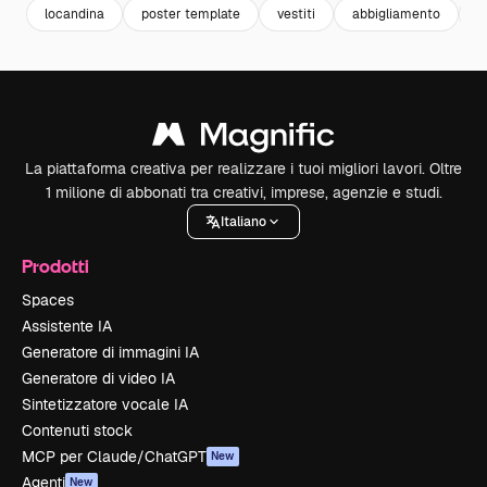
locandina
poster template
vestiti
abbigliamento
a
La piattaforma creativa per realizzare i tuoi migliori lavori. Oltre
1 milione di abbonati tra creativi, imprese, agenzie e studi.
Italiano
Prodotti
Spaces
Assistente IA
Generatore di immagini IA
Generatore di video IA
Sintetizzatore vocale IA
Contenuti stock
MCP per Claude/ChatGPT
New
Agenti
New