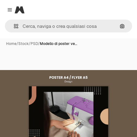
Magnific
Close menu
Cerca 
Home
/
Stock
/
PSD
/
Modello di poster ve…