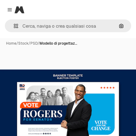
Magnific
Close menu
Cerca 
Home
/
Stock
/
PSD
/
Modello di progettaz…