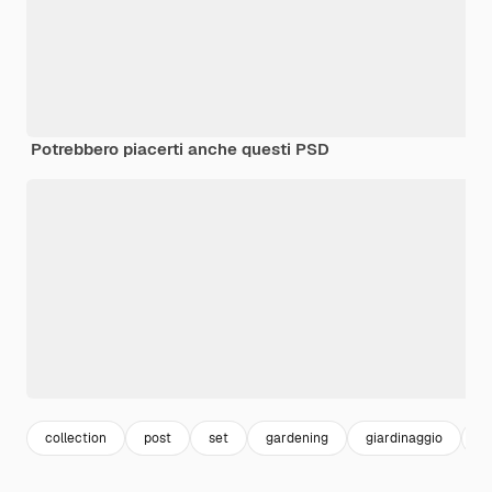
Potrebbero piacerti anche questi PSD
collection
post
set
gardening
giardinaggio
i