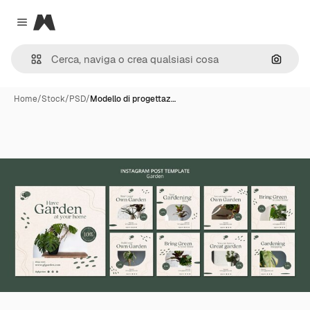
Magnific
Close menu
Cerca 
Home
/
Stock
/
PSD
/
Modello di progettaz…