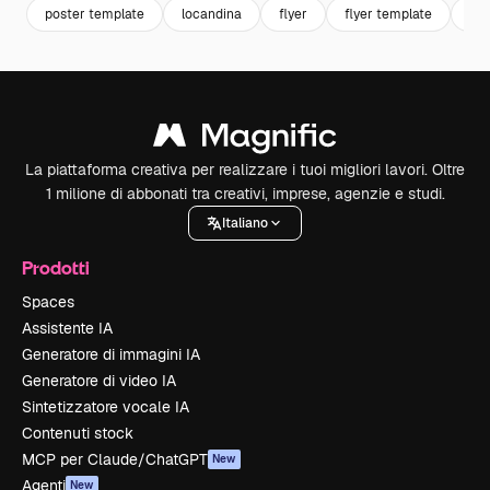
poster template
locandina
flyer
flyer template
mo
La piattaforma creativa per realizzare i tuoi migliori lavori. Oltre
1 milione di abbonati tra creativi, imprese, agenzie e studi.
Italiano
Prodotti
Spaces
Assistente IA
Generatore di immagini IA
Generatore di video IA
Sintetizzatore vocale IA
Contenuti stock
MCP per Claude/ChatGPT
New
Agenti
New