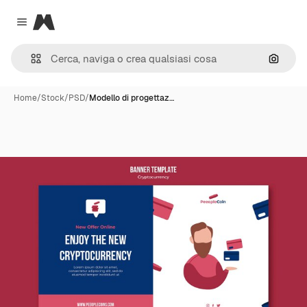
Magnific
Close menu
Cerca 
Home
/
Stock
/
PSD
/
Modello di progettaz…