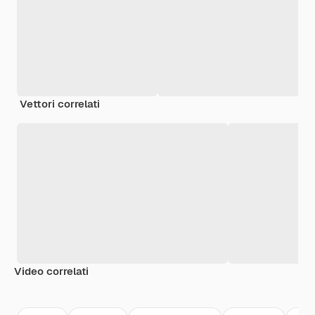
Vettori correlati
Video correlati
Premium
Premium