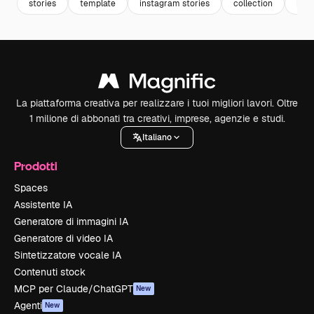
stories
template
instagram stories
collection
inst
La piattaforma creativa per realizzare i tuoi migliori lavori. Oltre
1 milione di abbonati tra creativi, imprese, agenzie e studi.
Italiano
Prodotti
Spaces
Assistente IA
Generatore di immagini IA
Generatore di video IA
Sintetizzatore vocale IA
Contenuti stock
MCP per Claude/ChatGPT
New
Agenti
New