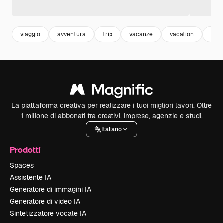
viaggio
avventura
trip
vacanze
vacation
adv
La piattaforma creativa per realizzare i tuoi migliori lavori. Oltre
1 milione di abbonati tra creativi, imprese, agenzie e studi.
Italiano
Prodotti
Spaces
Assistente IA
Generatore di immagini IA
Generatore di video IA
Sintetizzatore vocale IA