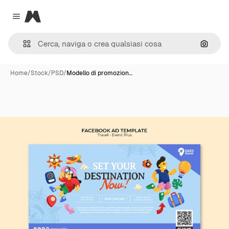
Magnific
Close menu
Cerca 
Home
/
Stock
/
PSD
/
Modello di promozion…