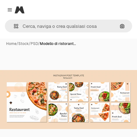
Magnific
Close menu
Cerca 
Home
/
Stock
/
PSD
/
Modello di ristorant…