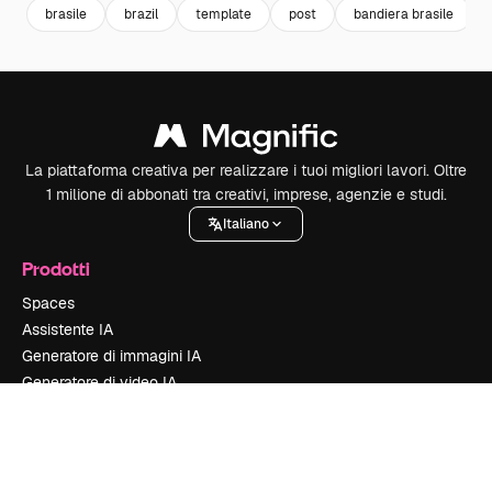
brasile
brazil
template
post
bandiera brasile
La piattaforma creativa per realizzare i tuoi migliori lavori. Oltre
1 milione di abbonati tra creativi, imprese, agenzie e studi.
Italiano
Prodotti
Spaces
Assistente IA
Generatore di immagini IA
Generatore di video IA
Sintetizzatore vocale IA
Contenuti stock
MCP per Claude/ChatGPT
New
Agenti
New