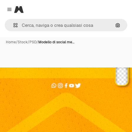
Magnific
Close menu
Cerca 
Home
/
Stock
/
PSD
/
Modello di social me…