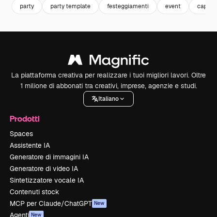
party
party template
festeggiamenti
event
capod
La piattaforma creativa per realizzare i tuoi migliori lavori. Oltre
1 milione di abbonati tra creativi, imprese, agenzie e studi.
Italiano
Prodotti
Spaces
Assistente IA
Generatore di immagini IA
Generatore di video IA
Sintetizzatore vocale IA
Contenuti stock
MCP per Claude/ChatGPT
New
Agenti
New