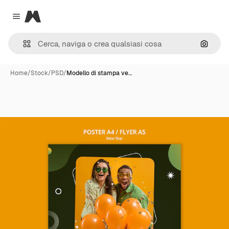
Magnific
Close menu
Cerca 
Home
/
Stock
/
PSD
/
Modello di stampa ve…