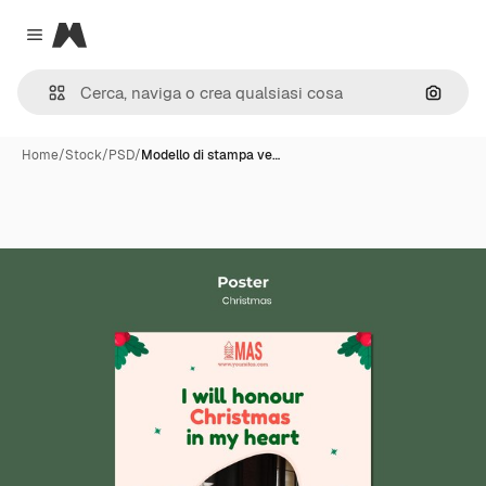
Magnific
Close menu
Cerca 
Home
/
Stock
/
PSD
/
Modello di stampa ve…