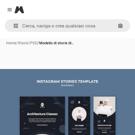
Magnific
Close menu
Cerca 
Home
/
Stock
/
PSD
/
Modello di storie di…