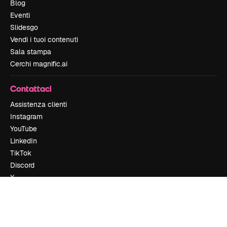
Blog
Eventi
Slidesgo
Vendi i tuoi contenuti
Sala stampa
Cerchi magnific.ai
Contattaci
Assistenza clienti
Instagram
YouTube
LinkedIn
TikTok
Discord
X
Reddit
Copyright © 2010-
2026
Freepik Company S.L.U.
Tutti i diritti riservati
.