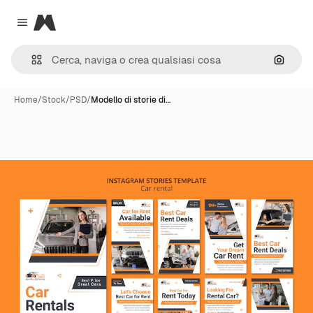
Magnific
Close menu
Cerca 
Home
/
Stock
/
PSD
/
Modello di storie di…