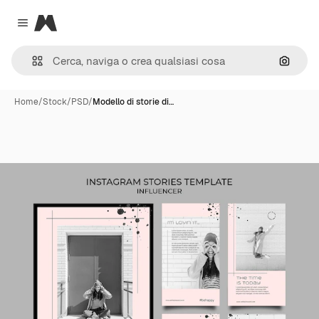
Magnific
Close menu
Cerca 
Home
/
Stock
/
PSD
/
Modello di storie di…