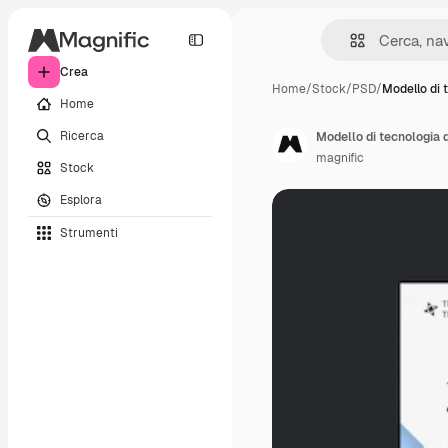
Crea
Home
/
Stock
/
PSD
/
Modello di 
Home
Ricerca
Modello di tecnologia d
magnific
Stock
Esplora
Strumenti