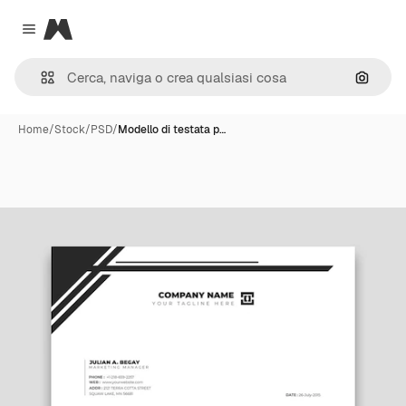
Magnific
Close menu
Cerca 
Home
/
Stock
/
PSD
/
Modello di testata p…