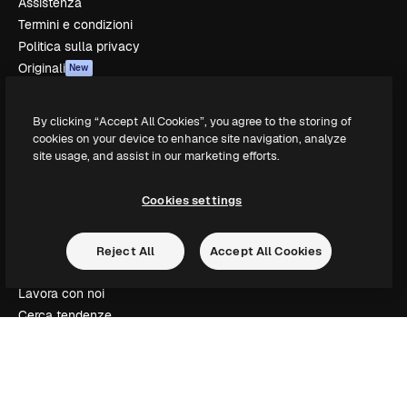
Assistenza
Termini e condizioni
Politica sulla privacy
Originali
New
Politica dei cookie
Centro di fiducia
By clicking “Accept All Cookies”, you agree to the storing of
Affiliati
cookies on your device to enhance site navigation, analyze
Aziende
site usage, and assist in our marketing efforts.
Azienda
Cookies settings
Prezzi
Chi siamo
Reject All
Accept All Cookies
Recensioni
Lavora con noi
Cerca tendenze
Blog
Eventi
Slidesgo
Vendi i tuoi contenuti