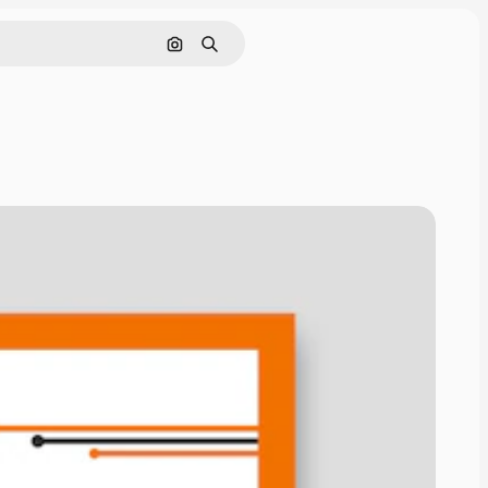
Cerca per immagine
Ricerca