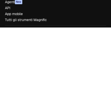
Agenti
New
API
App mobile
Tutti gli strumenti Magnific
Inizia
Academy
Documentazione
Assistenza
Termini e condizioni
Politica sulla privacy
Originali
New
Politica dei cookie
Centro di fiducia
Affiliati
Aziende
Azienda