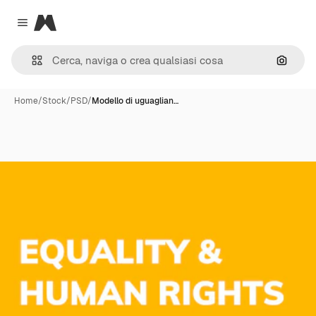
Magnific
Close menu
Cerca 
Home
/
Stock
/
PSD
/
Modello di uguaglian…