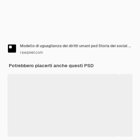
Modello di uguaglianza dei diritti umani psd Storia dei social media per la celebrazione del mese dell'orgoglio LGBTQ
rawpixel.com
Potrebbero piacerti anche questi PSD