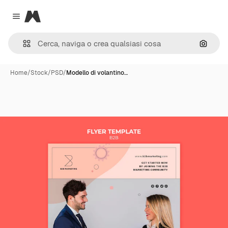
Magnific
Close menu
Cerca 
Home
/
Stock
/
PSD
/
Modello di volantino…