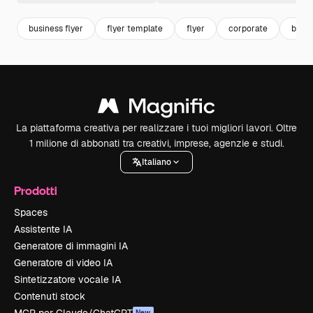
business flyer
flyer template
flyer
corporate
busin
La piattaforma creativa per realizzare i tuoi migliori lavori. Oltre
1 milione di abbonati tra creativi, imprese, agenzie e studi.
Italiano
Prodotti
Spaces
Assistente IA
Generatore di immagini IA
Generatore di video IA
Sintetizzatore vocale IA
Contenuti stock
New