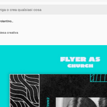
volantino…
hiesa creativa